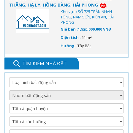
THẮNG, HẠ LÝ, HỒNG BÀNG, HẢI PHONG
Khu vực : SỐ 725 TRẦN NHÂN
TÔNG, NAM SƠN, KIẾN AN, HẢI
PHÒNG
Giá bán :1,920,000,000 VNĐ
2
Diện tích :
51 m
Hướng :
Tây Bắc
TÌM KIẾM NHÀ ĐẤT