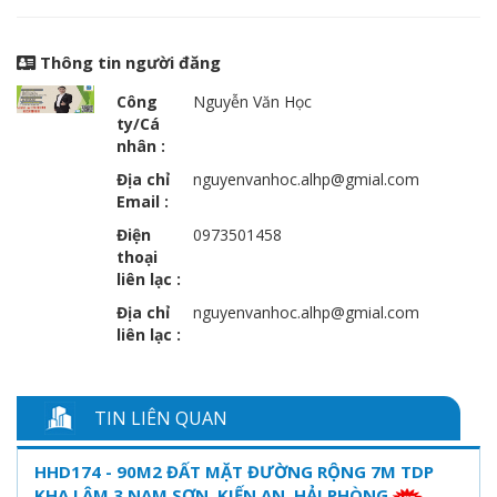
Thông tin người đăng
Công
Nguyễn Văn Học
ty/Cá
nhân :
Địa chỉ
nguyenvanhoc.alhp@gmial.com
Email :
Điện
0973501458
thoại
liên lạc :
Địa chỉ
nguyenvanhoc.alhp@gmial.com
liên lạc :
TIN LIÊN QUAN
HHD174 - 90M2 ĐẤT MẶT ĐƯỜNG RỘNG 7M TDP
KHA LÂM 3,NAM SƠN, KIẾN AN, HẢI PHÒNG