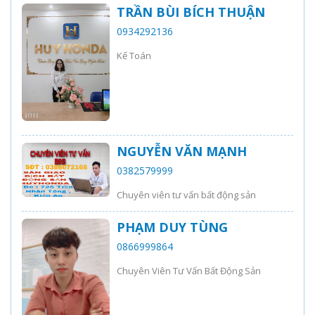
TRẦN BÙI BÍCH THUẬN
0934292136
Kế Toán
NGUYỄN VĂN MẠNH
0382579999
Chuyên viên tư vấn bất động sản
PHẠM DUY TÙNG
0866999864
Chuyên Viên Tư Vấn Bất Động Sản