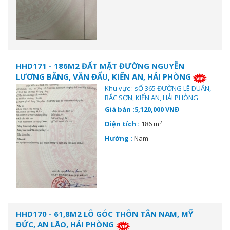
HHD171 - 186M2 ĐẤT MẶT ĐƯỜNG NGUYỄN
LƯƠNG BẰNG, VĂN ĐẨU, KIẾN AN, HẢI PHÒNG
Khu vực : sỐ 365 ĐƯỜNG LÊ DUẨN,
BẮC SƠN, KIẾN AN, HẢI PHÒNG
Giá bán :5,120,000 VNĐ
2
Diện tích :
186 m
Hướng :
Nam
HHD170 - 61,8M2 LÔ GÓC THÔN TÂN NAM, MỸ
ĐỨC, AN LÃO, HẢI PHÒNG