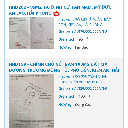
HHD202 - 96M2 TÁI ĐỊNH CƯ TÂN NAM, MỸ ĐỨC,
AN LÃO, HẢI PHÒNG
Khu vực : SỐ 365 LÊ DUẨN, BẮC
SƠN, KIẾN AN, HẢI PHÒNG
Giá bán :1,870,000,000 VNĐ
2
Diện tích :
96 m
Hướng :
Tây Bắc
HHD159 - CHÍNH CHỦ GỬI BÁN 100M2 ĐẤT MẶT
ĐƯỜNG TRƯƠNG ĐỒNG TỬ, PHÙ LIỄN, KIẾN AN, HẢI
PHÒNG
Khu vực : SỐ 725 TRẦN NHÂN
TÔNG, KIẾN AN, HẢI PHÒNG
Giá bán :1,820,000,000 VNĐ
2
Diện tích :
100 m
Hướng :
Đông Bắc