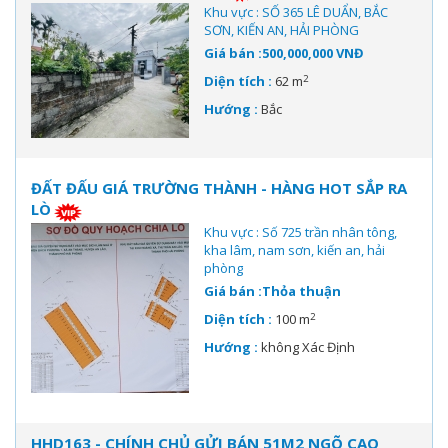
Khu vực : SỐ 365 LÊ DUẨN, BẮC
SƠN, KIẾN AN, HẢI PHÒNG
Giá bán :500,000,000 VNĐ
2
Diện tích :
62 m
Hướng :
Bắc
ĐẤT ĐẤU GIÁ TRƯỜNG THÀNH - HÀNG HOT SẮP RA
LÒ
Khu vực : Số 725 trần nhân tông,
kha lâm, nam sơn, kiến an, hải
phòng
Giá bán :Thỏa thuận
2
Diện tích :
100 m
Hướng :
không Xác Định
HHD163 - CHÍNH CHỦ GỬI BÁN 51M2 NGÕ CAO