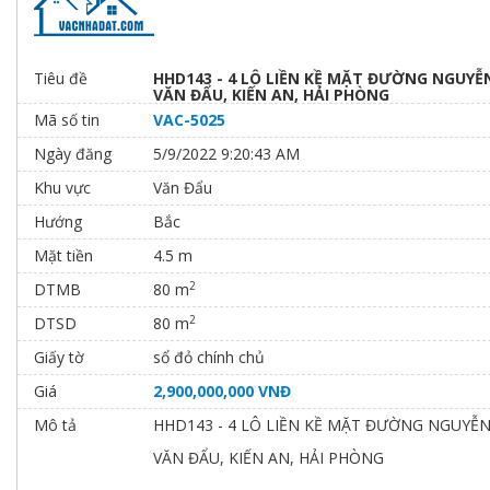
Tiêu đề
HHD143 - 4 LÔ LIỀN KỀ MẶT ĐƯỜNG NGUY
VĂN ĐẨU, KIẾN AN, HẢI PHÒNG
Mã số tin
VAC-5025
Ngày đăng
5/9/2022 9:20:43 AM
Khu vực
Văn Đẩu
Hướng
Bắc
Mặt tiền
4.5 m
2
DTMB
80 m
2
DTSD
80 m
Giấy tờ
sổ đỏ chính chủ
Giá
2,900,000,000 VNĐ
Mô tả
HHD143 - 4 LÔ LIỀN KỀ MẶT ĐƯỜNG NGUYỄ
VĂN ĐẨU, KIẾN AN, HẢI PHÒNG