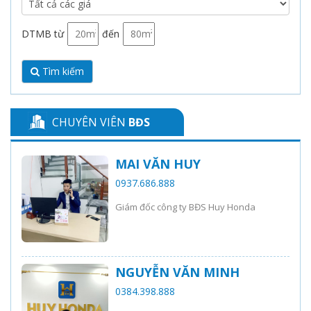
DTMB từ
đến
Tìm kiếm
CHUYÊN VIÊN
BĐS
MAI VĂN HUY
0937.686.888
Giám đốc công ty BĐS Huy Honda
NGUYỄN VĂN MINH
0384.398.888