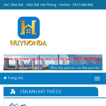
VAC Nhà Đất - Nhà Đất Hải Phòng - Hotline :
0937.686.888
Trang chủ
Menu
CẦN BÁN ĐẤT THỔ CƯ