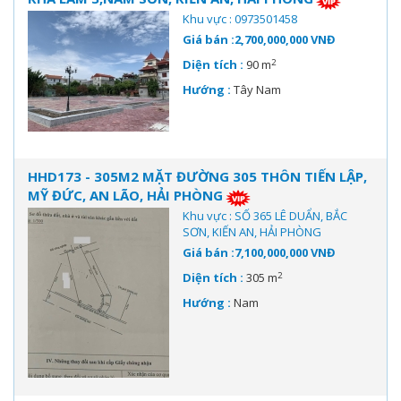
Khu vực : 0973501458
Giá bán :2,700,000,000 VNĐ
2
Diện tích :
90 m
Hướng :
Tây Nam
HHD173 - 305M2 MẶT ĐƯỜNG 305 THÔN TIẾN LẬP,
MỸ ĐỨC, AN LÃO, HẢI PHÒNG
Khu vực : SỐ 365 LÊ DUẨN, BẮC
SƠN, KIẾN AN, HẢI PHÒNG
Giá bán :7,100,000,000 VNĐ
2
Diện tích :
305 m
Hướng :
Nam