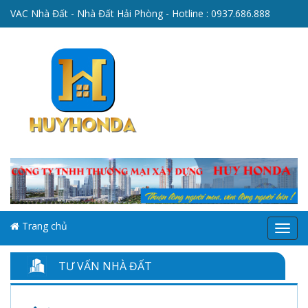
VAC Nhà Đất - Nhà Đất Hải Phòng - Hotline :
0937.686.888
Trang chủ
Menu
TƯ VẤN NHÀ ĐẤT