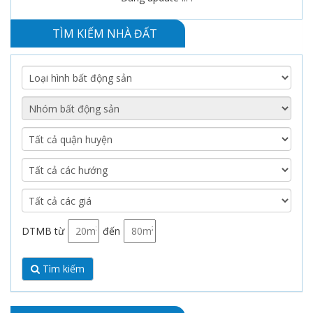
TÌM KIẾM NHÀ ĐẤT
DTMB từ
đến
Tìm kiếm