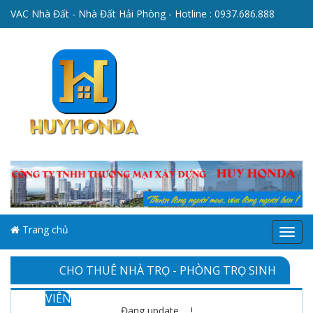
VAC Nhà Đất - Nhà Đất Hải Phòng - Hotline :
0937.686.888
Trang chủ
Menu
CHO THUÊ NHÀ TRỌ - PHÒNG TRỌ SINH
VIÊN
Đang update ... !