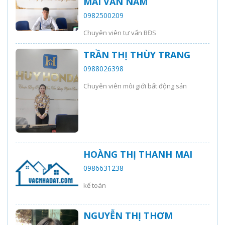
MAI VĂN NAM
0982500209
Chuyên viên tư vấn BĐS
TRẦN THỊ THÙY TRANG
0988026398
Chuyên viên môi giới bất động sản
HOÀNG THỊ THANH MAI
0986631238
kế toán
NGUYỄN THỊ THƠM