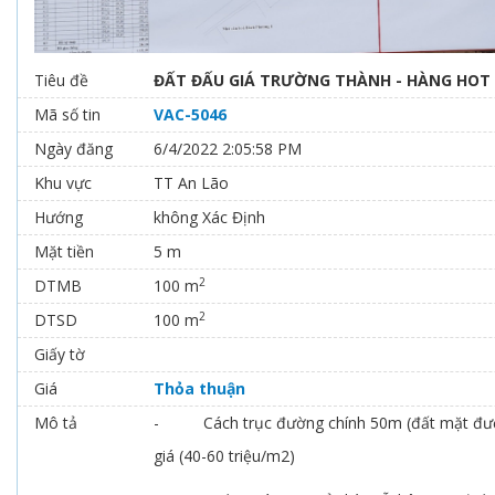
Tiêu đề
ĐẤT ĐẤU GIÁ TRƯỜNG THÀNH - HÀNG HOT 
Mã số tin
VAC-5046
Ngày đăng
6/4/2022 2:05:58 PM
Khu vực
TT An Lão
Hướng
không Xác Định
Mặt tiền
5 m
2
DTMB
100 m
2
DTSD
100 m
Giấy tờ
Giá
Thỏa thuận
Mô tả
- Cách trục đường chính 50m (đất mặt đườ
giá (40-60 triệu/m2)