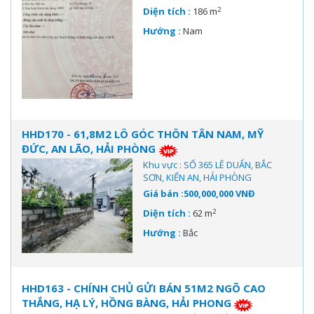
2
Diện tích :
186 m
Hướng :
Nam
HHD170 - 61,8M2 LÔ GÓC THÔN TÂN NAM, MỸ
ĐỨC, AN LÃO, HẢI PHÒNG
Khu vực : SỐ 365 LÊ DUẨN, BẮC
SƠN, KIẾN AN, HẢI PHÒNG
Giá bán :500,000,000 VNĐ
2
Diện tích :
62 m
Hướng :
Bắc
HHD163 - CHÍNH CHỦ GỬI BÁN 51M2 NGÕ CAO
THẮNG, HẠ LÝ, HỒNG BÀNG, HẢI PHONG