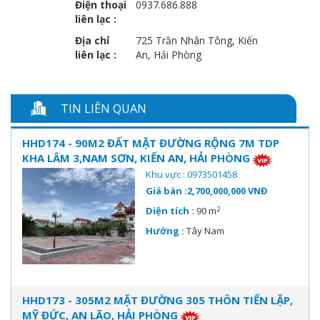
Điện thoại
0937.686.888
liên lạc :
Địa chỉ
725 Trần Nhân Tông, Kiến
liên lạc :
An, Hải Phòng
TIN LIÊN QUAN
HHD174 - 90M2 ĐẤT MẶT ĐƯỜNG RỘNG 7M TDP
KHA LÂM 3,NAM SƠN, KIẾN AN, HẢI PHÒNG
Khu vực : 0973501458
Giá bán :2,700,000,000 VNĐ
2
Diện tích :
90 m
Hướng :
Tây Nam
HHD173 - 305M2 MẶT ĐƯỜNG 305 THÔN TIẾN LẬP,
MỸ ĐỨC, AN LÃO, HẢI PHÒNG