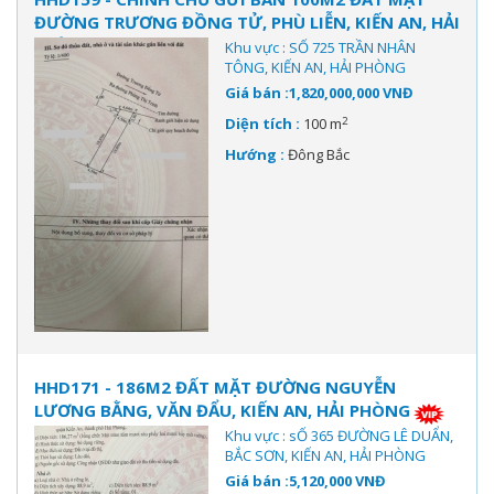
ĐƯỜNG TRƯƠNG ĐỒNG TỬ, PHÙ LIỄN, KIẾN AN, HẢI
PHÒNG
Khu vực : SỐ 725 TRẦN NHÂN
TÔNG, KIẾN AN, HẢI PHÒNG
Giá bán :1,820,000,000 VNĐ
2
Diện tích :
100 m
Hướng :
Đông Bắc
HHD171 - 186M2 ĐẤT MẶT ĐƯỜNG NGUYỄN
LƯƠNG BẰNG, VĂN ĐẨU, KIẾN AN, HẢI PHÒNG
Khu vực : sỐ 365 ĐƯỜNG LÊ DUẨN,
BẮC SƠN, KIẾN AN, HẢI PHÒNG
Giá bán :5,120,000 VNĐ