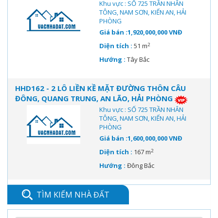
Khu vực : SỐ 725 TRẦN NHÂN
TÔNG, NAM SƠN, KIẾN AN, HẢI
PHÒNG
Giá bán :1,920,000,000 VNĐ
2
Diện tích :
51 m
Hướng :
Tây Bắc
HHD162 - 2 LÔ LIỀN KỀ MẶT ĐƯỜNG THÔN CÂU
ĐÔNG, QUANG TRUNG, AN LÃO, HẢI PHÒNG
Khu vực : SỐ 725 TRẦN NHÂN
TÔNG, NAM SƠN, KIẾN AN, HẢI
PHÒNG
Giá bán :1,600,000,000 VNĐ
2
Diện tích :
167 m
Hướng :
Đông Bắc
TÌM KIẾM NHÀ ĐẤT