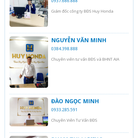
0937.686.888
Giám đốc công ty BĐS Huy Honda
NGUYỄN VĂN MINH
0384.398.888
Chuyên viên tư vấn BĐS và BHNT AIA
ĐÀO NGỌC MINH
0933.285.591
Chuyên Viên Tư Vấn BĐS