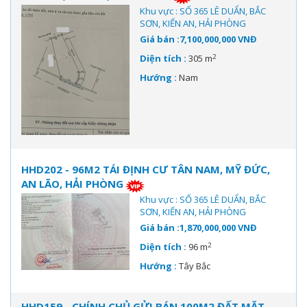
Khu vực : SỐ 365 LÊ DUẨN, BẮC
SƠN, KIẾN AN, HẢI PHÒNG
Giá bán :7,100,000,000 VNĐ
2
Diện tích :
305 m
Hướng :
Nam
HHD202 - 96M2 TÁI ĐỊNH CƯ TÂN NAM, MỸ ĐỨC,
AN LÃO, HẢI PHÒNG
Khu vực : SỐ 365 LÊ DUẨN, BẮC
SƠN, KIẾN AN, HẢI PHÒNG
Giá bán :1,870,000,000 VNĐ
2
Diện tích :
96 m
Hướng :
Tây Bắc
HHD159 - CHÍNH CHỦ GỬI BÁN 100M2 ĐẤT MẶT