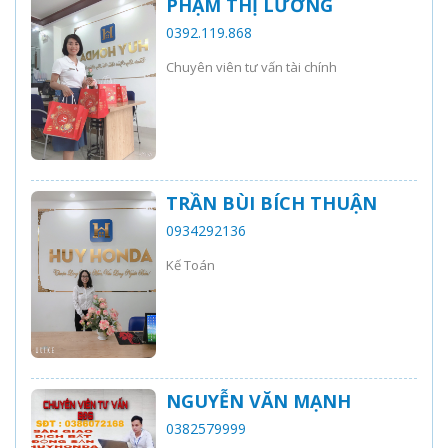
PHẠM THỊ LƯƠNG
0392.119.868
Chuyên viên tư vấn tài chính
TRẦN BÙI BÍCH THUẬN
0934292136
Kế Toán
NGUYỄN VĂN MẠNH
0382579999