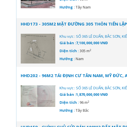
Hướng :
Tây Nam
HHD173 - 305M2 MẶT ĐƯỜNG 305 THÔN TIẾN LẬP,
Khu vực : SỐ 365 LÊ DUẨN, BẮC SƠN, K
Giá bán :7,100,000,000 VNĐ
2
Diện tích :
305 m
Hướng :
Nam
HHD202 - 96M2 TÁI ĐỊNH CƯ TÂN NAM, MỸ ĐỨC, 
Khu vực : SỐ 365 LÊ DUẨN, BẮC SƠN, K
Giá bán :1,870,000,000 VNĐ
2
Diện tích :
96 m
Hướng :
Tây Bắc