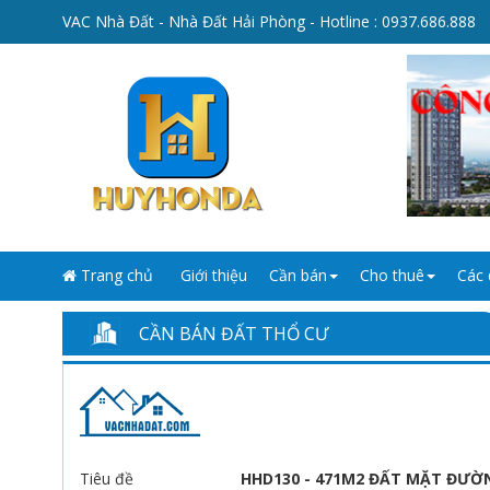
VAC Nhà Đất - Nhà Đất Hải Phòng - Hotline :
0937.686.888
Trang chủ
Giới thiệu
Cần bán
Cho thuê
Các 
CẦN BÁN ĐẤT THỔ CƯ
Tiêu đề
HHD130 - 471M2 ĐẤT MẶT ĐƯỜN