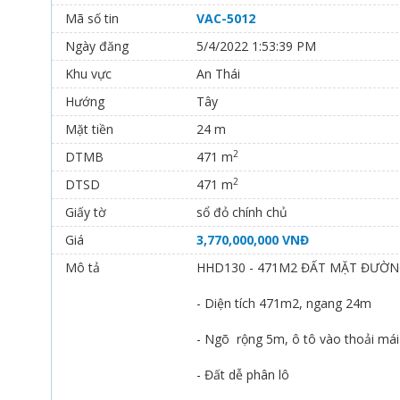
Mã số tin
VAC-5012
Ngày đăng
5/4/2022 1:53:39 PM
Khu vực
An Thái
Hướng
Tây
Mặt tiền
24 m
2
DTMB
471 m
2
DTSD
471 m
Giấy tờ
sổ đỏ chính chủ
Giá
3,770,000,000 VNĐ
Mô tả
HHD130 - 471M2 ĐẤT MẶT ĐƯỜN
- Diện tích 471m2, ngang 24m
- Ngõ rộng 5m, ô tô vào thoải mái
- Đất dễ phân lô