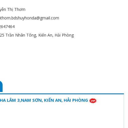
yễn Thị Thơm
nthom.bdshuyhonda@gmail.com
2647464
25 Trần Nhân Tông, Kiến An, Hải Phòng
A LÂM 3,NAM SƠN, KIẾN AN, HẢI PHÒNG