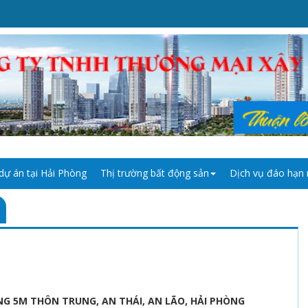
dự án tại Hải Phòng
Thị trường bất động sản
Dịch vụ đáo hạn
G 5M THÔN TRUNG, AN THÁI, AN LÃO, HẢI PHÒNG