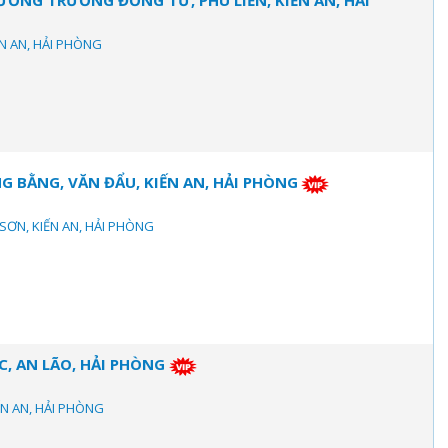
ƯỜNG TRƯƠNG ĐỒNG TỬ, PHÙ LIỄN, KIẾN AN, HẢI
ẾN AN, HẢI PHÒNG
 BẰNG, VĂN ĐẨU, KIẾN AN, HẢI PHÒNG
 SƠN, KIẾN AN, HẢI PHÒNG
C, AN LÃO, HẢI PHÒNG
IẾN AN, HẢI PHÒNG