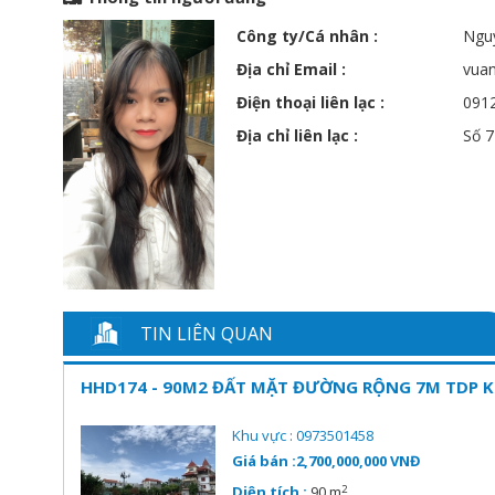
Công ty/Cá nhân :
Ngu
Địa chỉ Email :
vua
Điện thoại liên lạc :
091
Địa chỉ liên lạc :
Số 7
TIN LIÊN QUAN
HHD174 - 90M2 ĐẤT MẶT ĐƯỜNG RỘNG 7M TDP KH
Khu vực : 0973501458
Giá bán :2,700,000,000 VNĐ
2
Diện tích :
90 m