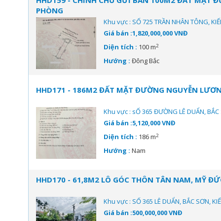
HHD159 - CHÍNH CHỦ GỬI BÁN 100M2 ĐẤT MẶT Đ
PHÒNG
Khu vực : SỐ 725 TRẦN NHÂN TÔNG, KI
Giá bán :1,820,000,000 VNĐ
2
Diện tích :
100 m
Hướng :
Đông Bắc
HHD171 - 186M2 ĐẤT MẶT ĐƯỜNG NGUYỄN LƯƠNG
Khu vực : sỐ 365 ĐƯỜNG LÊ DUẨN, BẮC
Giá bán :5,120,000 VNĐ
2
Diện tích :
186 m
Hướng :
Nam
HHD170 - 61,8M2 LÔ GÓC THÔN TÂN NAM, MỸ ĐỨ
Khu vực : SỐ 365 LÊ DUẨN, BẮC SƠN, K
Giá bán :500,000,000 VNĐ