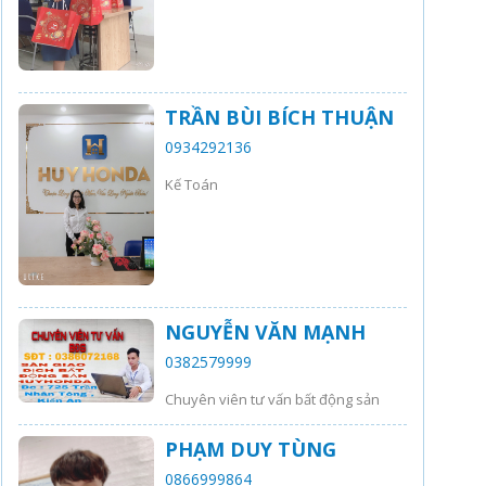
TRẦN BÙI BÍCH THUẬN
0934292136
Kế Toán
NGUYỄN VĂN MẠNH
0382579999
Chuyên viên tư vấn bất động sản
PHẠM DUY TÙNG
0866999864