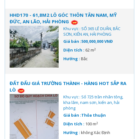
HHD170 - 61,8M2 LÔ GÓC THÔN TÂN NAM, MỸ
ĐỨC, AN LÃO, HẢI PHÒNG
Khu vực : SỐ 365 LÊ DUẨN, BẮC
SƠN, KIẾN AN, HẢI PHÒNG
Giá bán :500,000,000 VNĐ
2
Diện tích :
62 m
Hướng :
Bắc
ĐẤT ĐẤU GIÁ TRƯỜNG THÀNH - HÀNG HOT SẮP RA
LÒ
Khu vực : Số 725 trần nhân tông,
kha lâm, nam sơn, kiến an, hải
phòng
Giá bán :Thỏa thuận
2
Diện tích :
100 m
Hướng :
không Xác Định