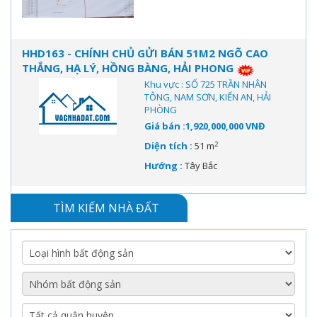
HHD163 - CHÍNH CHỦ GỬI BÁN 51M2 NGÕ CAO
THẮNG, HẠ LÝ, HỒNG BÀNG, HẢI PHONG
Khu vực : SỐ 725 TRẦN NHÂN
TÔNG, NAM SƠN, KIẾN AN, HẢI
PHÒNG
Giá bán :1,920,000,000 VNĐ
2
Diện tích :
51 m
Hướng :
Tây Bắc
TÌM KIẾM NHÀ ĐẤT