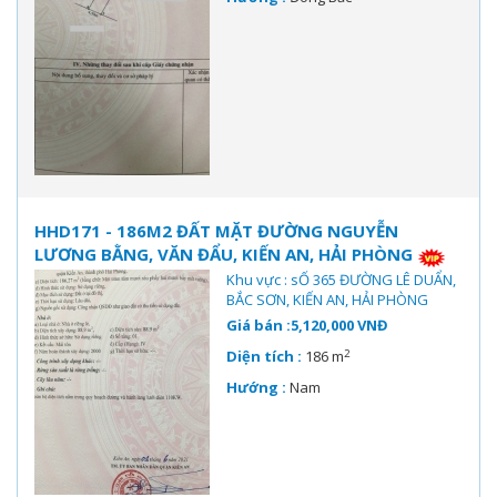
HHD171 - 186M2 ĐẤT MẶT ĐƯỜNG NGUYỄN
LƯƠNG BẰNG, VĂN ĐẨU, KIẾN AN, HẢI PHÒNG
Khu vực : sỐ 365 ĐƯỜNG LÊ DUẨN,
BẮC SƠN, KIẾN AN, HẢI PHÒNG
Giá bán :5,120,000 VNĐ
2
Diện tích :
186 m
Hướng :
Nam