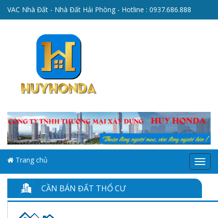
VAC Nhà Đất - Nhà Đất Hải Phòng - Hotline :
0937.686.888
Trang chủ
Menu
CẦN BÁN ĐẤT THỔ CƯ