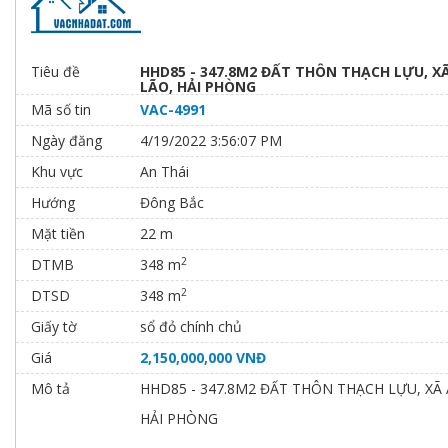
Tiêu đề
HHD85 - 347.8M2 ĐẤT THÔN THẠCH LỰU, XÃ
LÃO, HẢI PHÒNG
Mã số tin
VAC-4991
Ngày đăng
4/19/2022 3:56:07 PM
Khu vực
An Thái
Hướng
Đông Bắc
Mặt tiền
22 m
2
DTMB
348 m
2
DTSD
348 m
Giấy tờ
sổ đỏ chính chủ
Giá
2,150,000,000 VNĐ
Mô tả
HHD85 - 347.8M2 ĐẤT THÔN THẠCH LỰU, XÃ 
HẢI PHÒNG