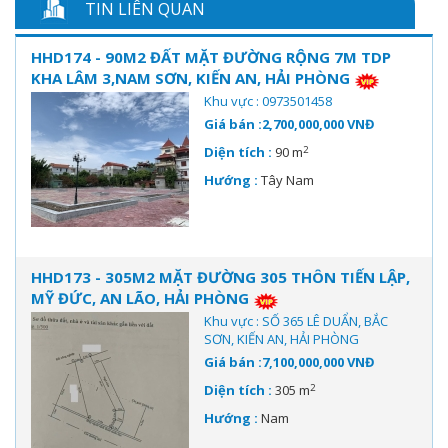
TIN LIÊN QUAN
HHD174 - 90M2 ĐẤT MẶT ĐƯỜNG RỘNG 7M TDP
KHA LÂM 3,NAM SƠN, KIẾN AN, HẢI PHÒNG
Khu vực : 0973501458
Giá bán :2,700,000,000 VNĐ
2
Diện tích :
90 m
Hướng :
Tây Nam
HHD173 - 305M2 MẶT ĐƯỜNG 305 THÔN TIẾN LẬP,
MỸ ĐỨC, AN LÃO, HẢI PHÒNG
Khu vực : SỐ 365 LÊ DUẨN, BẮC
SƠN, KIẾN AN, HẢI PHÒNG
Giá bán :7,100,000,000 VNĐ
2
Diện tích :
305 m
Hướng :
Nam