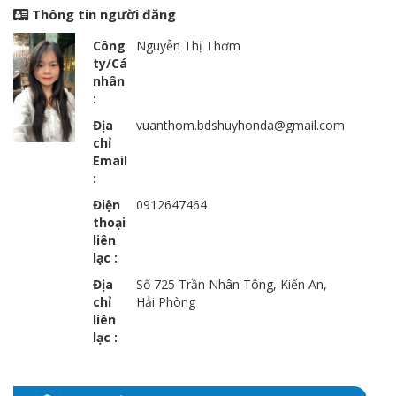
Thông tin người đăng
Công
Nguyễn Thị Thơm
ty/Cá
nhân
:
Địa
vuanthom.bdshuyhonda@gmail.com
chỉ
Email
:
Điện
0912647464
thoại
liên
lạc :
Địa
Số 725 Trần Nhân Tông, Kiến An,
chỉ
Hải Phòng
liên
lạc :