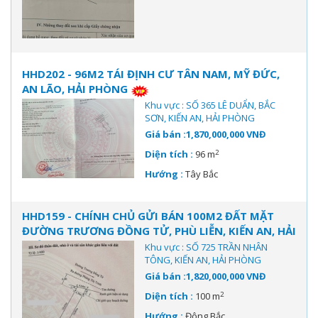
HHD202 - 96M2 TÁI ĐỊNH CƯ TÂN NAM, MỸ ĐỨC,
AN LÃO, HẢI PHÒNG
Khu vực : SỐ 365 LÊ DUẨN, BẮC
SƠN, KIẾN AN, HẢI PHÒNG
Giá bán :1,870,000,000 VNĐ
2
Diện tích :
96 m
Hướng :
Tây Bắc
HHD159 - CHÍNH CHỦ GỬI BÁN 100M2 ĐẤT MẶT
ĐƯỜNG TRƯƠNG ĐỒNG TỬ, PHÙ LIỄN, KIẾN AN, HẢI
PHÒNG
Khu vực : SỐ 725 TRẦN NHÂN
TÔNG, KIẾN AN, HẢI PHÒNG
Giá bán :1,820,000,000 VNĐ
2
Diện tích :
100 m
Hướng :
Đông Bắc