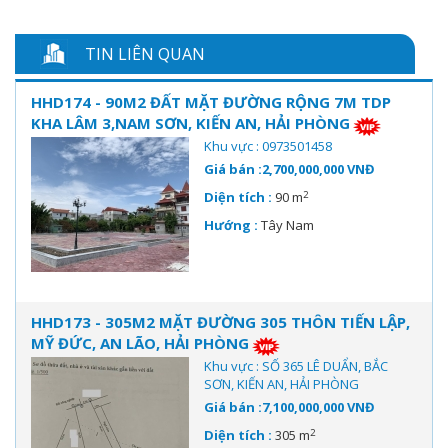
TIN LIÊN QUAN
HHD174 - 90M2 ĐẤT MẶT ĐƯỜNG RỘNG 7M TDP
KHA LÂM 3,NAM SƠN, KIẾN AN, HẢI PHÒNG
Khu vực : 0973501458
Giá bán :2,700,000,000 VNĐ
2
Diện tích :
90 m
Hướng :
Tây Nam
HHD173 - 305M2 MẶT ĐƯỜNG 305 THÔN TIẾN LẬP,
MỸ ĐỨC, AN LÃO, HẢI PHÒNG
Khu vực : SỐ 365 LÊ DUẨN, BẮC
SƠN, KIẾN AN, HẢI PHÒNG
Giá bán :7,100,000,000 VNĐ
2
Diện tích :
305 m