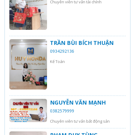
Chuyên viên tư vấn tài chính
TRẦN BÙI BÍCH THUẬN
0934292136
Kế Toán
NGUYỄN VĂN MẠNH
0382579999
Chuyên viên tư vấn bất động sản