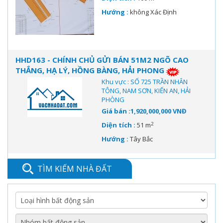
Hướng :
không Xác Định
HHD163 - CHÍNH CHỦ GỬI BÁN 51M2 NGÕ CAO
THẮNG, HẠ LÝ, HỒNG BÀNG, HẢI PHONG
Khu vực : SỐ 725 TRẦN NHÂN
TÔNG, NAM SƠN, KIẾN AN, HẢI
PHÒNG
Giá bán :1,920,000,000 VNĐ
2
Diện tích :
51 m
Hướng :
Tây Bắc
TÌM KIẾM NHÀ ĐẤT