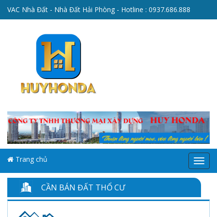
VAC Nhà Đất - Nhà Đất Hải Phòng - Hotline :
0937.686.888
Trang chủ
Menu
CẦN BÁN ĐẤT THỔ CƯ