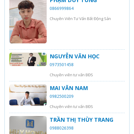
PHẠM DUY TÙNG
0866999864
Chuyên Viên Tư Vấn Bất Động Sản
NGUYỄN VĂN HỌC
0973501458
Chuyên viên tư vấn BĐS
MAI VĂN NAM
0982500209
Chuyên viên tư vấn BĐS
TRẦN THỊ THÙY TRANG
0988026398