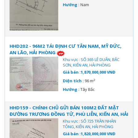
Hướng :
Nam
HHD202 - 96M2 TÁI ĐỊNH CƯ TÂN NAM, MỸ ĐỨC,
AN LÃO, HẢI PHÒNG
Khu vực : SỐ 365 LÊ DUẨN, BẮC
SƠN, KIẾN AN, HẢI PHÒNG
Giá bán :1,870,000,000 VNĐ
2
Diện tích :
96 m
Hướng :
Tây Bắc
HHD159 - CHÍNH CHỦ GỬI BÁN 100M2 ĐẤT MẶT
ĐƯỜNG TRƯƠNG ĐỒNG TỬ, PHÙ LIỄN, KIẾN AN, HẢI
PHÒNG
Khu vực : SỐ 725 TRẦN NHÂN
TÔNG, KIẾN AN, HẢI PHÒNG
Giá bán :1,820,000,000 VNĐ