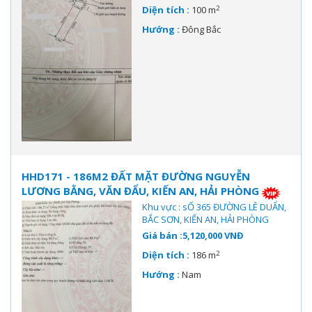
2
Diện tích :
100 m
Hướng :
Đông Bắc
HHD171 - 186M2 ĐẤT MẶT ĐƯỜNG NGUYỄN
LƯƠNG BẰNG, VĂN ĐẨU, KIẾN AN, HẢI PHÒNG
Khu vực : sỐ 365 ĐƯỜNG LÊ DUẨN,
BẮC SƠN, KIẾN AN, HẢI PHÒNG
Giá bán :5,120,000 VNĐ
2
Diện tích :
186 m
Hướng :
Nam