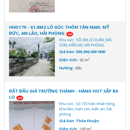
HHD170 - 61,8M2 LÔ GÓC THÔN TÂN NAM, MỸ
ĐỨC, AN LÃO, HẢI PHÒNG
Khu vực : SỐ 365 LÊ DUẨN, BẮC
SƠN, KIẾN AN, HẢI PHÒNG
Giá bán :500,000,000 VNĐ
2
Diện tích :
62 m
Hướng :
Bắc
ĐẤT ĐẤU GIÁ TRƯỜNG THÀNH - HÀNG HOT SẮP RA
LÒ
Khu vực : Số 725 trần nhân tông,
kha lâm, nam sơn, kiến an, hải
phòng
Giá bán :Thỏa thuận
2
Diện tích :
100 m