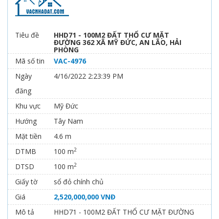
Tiêu đề
HHD71 - 100M2 ĐẤT THỔ CƯ MẶT
ĐƯỜNG 362 XÃ MỸ ĐỨC, AN LÃO, HẢI
PHÒNG
Mã số tin
VAC-4976
Ngày
4/16/2022 2:23:39 PM
đăng
Khu vực
Mỹ Đức
Hướng
Tây Nam
Mặt tiền
4.6 m
2
DTMB
100 m
2
DTSD
100 m
Giấy tờ
sổ đỏ chính chủ
Giá
2,520,000,000 VNĐ
Mô tả
HHD71 - 100M2 ĐẤT THỔ CƯ MẶT ĐƯỜNG