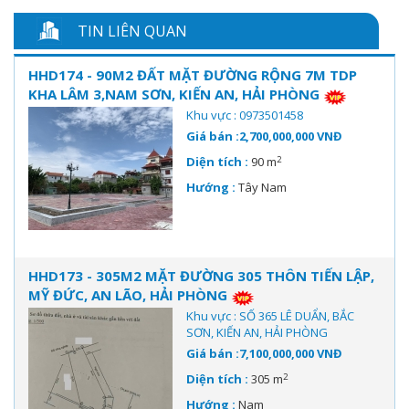
TIN LIÊN QUAN
HHD174 - 90M2 ĐẤT MẶT ĐƯỜNG RỘNG 7M TDP
KHA LÂM 3,NAM SƠN, KIẾN AN, HẢI PHÒNG
Khu vực : 0973501458
Giá bán :2,700,000,000 VNĐ
2
Diện tích :
90 m
Hướng :
Tây Nam
HHD173 - 305M2 MẶT ĐƯỜNG 305 THÔN TIẾN LẬP,
MỸ ĐỨC, AN LÃO, HẢI PHÒNG
Khu vực : SỐ 365 LÊ DUẨN, BẮC
SƠN, KIẾN AN, HẢI PHÒNG
Giá bán :7,100,000,000 VNĐ
2
Diện tích :
305 m
Hướng :
Nam