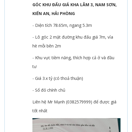
GÓC KHU ĐẤU GIÁ KHA LÂM 3, NAM SƠN,
KIẾN AN, HẢI PHÒNG
- Diện tích 78.65m, ngang 5.3m
- Lô góc 2 mặt đường khu đấu giá 7m, vỉa
hè mỗi bên 2m
- Khu vực tiềm năng, thích hợp cả ở và đầu
tư
- Giá 3.x tỷ (có thoả thuận)
- Sổ đỏ chính chủ
Liên hệ Mr Mạnh (0382579999) để được giá
tốt nhất