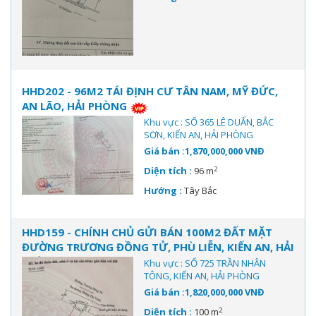
HHD202 - 96M2 TÁI ĐỊNH CƯ TÂN NAM, MỸ ĐỨC,
AN LÃO, HẢI PHÒNG
Khu vực : SỐ 365 LÊ DUẨN, BẮC
SƠN, KIẾN AN, HẢI PHÒNG
Giá bán :1,870,000,000 VNĐ
2
Diện tích :
96 m
Hướng :
Tây Bắc
HHD159 - CHÍNH CHỦ GỬI BÁN 100M2 ĐẤT MẶT
ĐƯỜNG TRƯƠNG ĐỒNG TỬ, PHÙ LIỄN, KIẾN AN, HẢI
PHÒNG
Khu vực : SỐ 725 TRẦN NHÂN
TÔNG, KIẾN AN, HẢI PHÒNG
Giá bán :1,820,000,000 VNĐ
2
Diện tích :
100 m