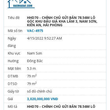
Tiêu đề
HHD70 - CHÍNH CHỦ GỬI BẢN 78.56M LÔ
GÓC KHU ĐẤU GIÁ KHA LÂM 3, NAM SƠN,
KIẾN AN, HẢI PHÒNG
Mã số tin
VAC-4975
Ngày
4/15/2022 9:52:27 AM
đăng
Khu vực
Nam Sơn
Hướng
Đông Bắc
Mặt tiền
5.3 m
2
DTMB
79 m
2
DTSD
79 m
Giấy tờ
sổ đỏ chính chủ
Giá
3,020,000,000 VNĐ
Mô tả
HHD70 - CHÍNH CHỦ GỬI BẢN 78.56M LÔ