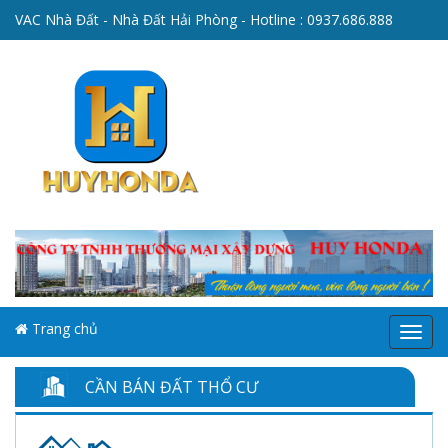
VAC Nhà Đất - Nhà Đất Hải Phòng - Hotline :
0937.686.888
Trang chủ
Menu
CẦN BÁN ĐẤT THỔ CƯ