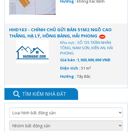
Hướng :
không Xác Định
HHD163 - CHÍNH CHỦ GỬI BÁN 51M2 NGÕ CAO
THẮNG, HẠ LÝ, HỒNG BÀNG, HẢI PHONG
Khu vực : SỐ 725 TRẦN NHÂN
TÔNG, NAM SƠN, KIẾN AN, HẢI
PHÒNG
Giá bán :1,920,000,000 VNĐ
2
Diện tích :
51 m
Hướng :
Tây Bắc
TÌM KIẾM NHÀ ĐẤT