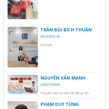
TRẦN BÙI BÍCH THUẬN
0934292136
Kế Toán
NGUYỄN VĂN MẠNH
0382579999
Chuyên viên tư vấn bất động sản
PHẠM DUY TÙNG