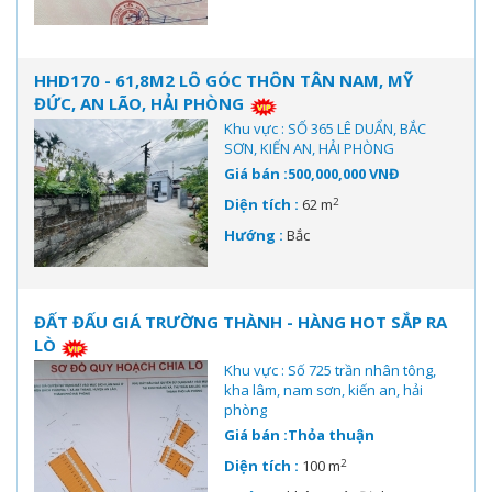
HHD170 - 61,8M2 LÔ GÓC THÔN TÂN NAM, MỸ
ĐỨC, AN LÃO, HẢI PHÒNG
Khu vực : SỐ 365 LÊ DUẨN, BẮC
SƠN, KIẾN AN, HẢI PHÒNG
Giá bán :500,000,000 VNĐ
2
Diện tích :
62 m
Hướng :
Bắc
ĐẤT ĐẤU GIÁ TRƯỜNG THÀNH - HÀNG HOT SẮP RA
LÒ
Khu vực : Số 725 trần nhân tông,
kha lâm, nam sơn, kiến an, hải
phòng
Giá bán :Thỏa thuận
2
Diện tích :
100 m