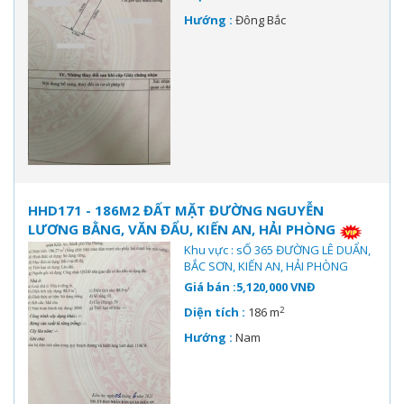
Hướng :
Đông Bắc
HHD171 - 186M2 ĐẤT MẶT ĐƯỜNG NGUYỄN
LƯƠNG BẰNG, VĂN ĐẨU, KIẾN AN, HẢI PHÒNG
Khu vực : sỐ 365 ĐƯỜNG LÊ DUẨN,
BẮC SƠN, KIẾN AN, HẢI PHÒNG
Giá bán :5,120,000 VNĐ
2
Diện tích :
186 m
Hướng :
Nam