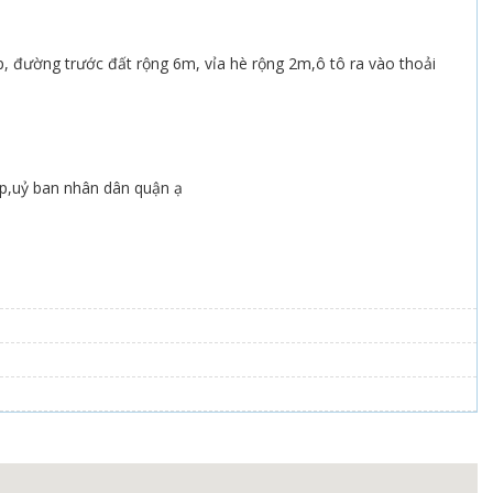
p, đường trước đất rộng 6m, vỉa hè rộng 2m,ô tô ra vào thoải
ấp,uỷ ban nhân dân quận ạ