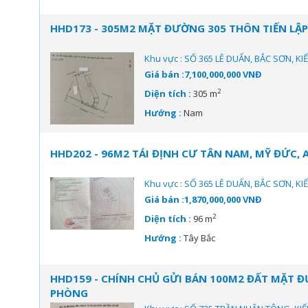
HHD173 - 305M2 MẶT ĐƯỜNG 305 THÔN TIẾN LẬP,
Khu vực : SỐ 365 LÊ DUẨN, BẮC SƠN, K
Giá bán :7,100,000,000 VNĐ
2
Diện tích :
305 m
Hướng :
Nam
HHD202 - 96M2 TÁI ĐỊNH CƯ TÂN NAM, MỸ ĐỨC, 
Khu vực : SỐ 365 LÊ DUẨN, BẮC SƠN, K
Giá bán :1,870,000,000 VNĐ
2
Diện tích :
96 m
Hướng :
Tây Bắc
HHD159 - CHÍNH CHỦ GỬI BÁN 100M2 ĐẤT MẶT Đ
PHÒNG