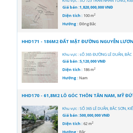
Khu vực : SỐ 725 TRẦN NHÂN TÔNG, KI
Giá bán :1,820,000,000 VNĐ
2
Diện tích :
100 m
Hướng :
Đông Bắc
HHD171 - 186M2 ĐẤT MẶT ĐƯỜNG NGUYỄN LƯƠNG
Khu vực : sỐ 365 ĐƯỜNG LÊ DUẨN, BẮC
Giá bán :5,120,000 VNĐ
2
Diện tích :
186 m
Hướng :
Nam
HHD170 - 61,8M2 LÔ GÓC THÔN TÂN NAM, MỸ ĐỨ
Khu vực : SỐ 365 LÊ DUẨN, BẮC SƠN, K
Giá bán :500,000,000 VNĐ
2
Diện tích :
62 m
Hướng :
Bắc