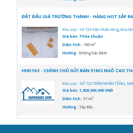
ĐẤT ĐẤU GIÁ TRƯỜNG THÀNH - HÀNG HOT SẮP RA
Khu vực : Số 725 trần nhân tông, kha lâ
Giá bán :Thỏa thuận
2
Diện tích :
100 m
Hướng :
không Xác Định
HHD163 - CHÍNH CHỦ GỬI BÁN 51M2 NGÕ CAO TH
Khu vực : SỐ 725 TRẦN NHÂN TÔNG, NA
Giá bán :1,920,000,000 VNĐ
2
Diện tích :
51 m
Hướng :
Tây Bắc