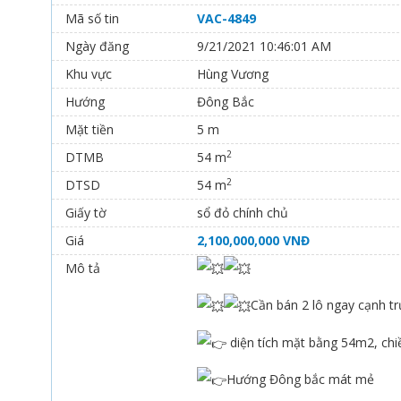
Mã số tin
VAC-4849
Ngày đăng
9/21/2021 10:46:01 AM
Khu vực
Hùng Vương
Hướng
Đông Bắc
Mặt tiền
5 m
2
DTMB
54 m
2
DTSD
54 m
Giấy tờ
sổ đỏ chính chủ
Giá
2,100,000,000 VNĐ
Mô tả
Cần bán 2 lô ngay cạnh 
diện tích mặt bằng 54m2, chi
Hướng Đông bắc mát mẻ