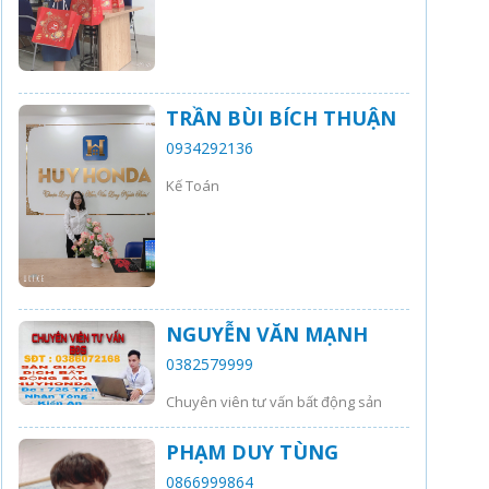
TRẦN BÙI BÍCH THUẬN
0934292136
Kế Toán
NGUYỄN VĂN MẠNH
0382579999
Chuyên viên tư vấn bất động sản
PHẠM DUY TÙNG
0866999864