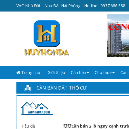
VAC Nhà Đất - Nhà Đất Hải Phòng - Hotline :
0937.686.888
Trang chủ
Giới thiệu
Cần bán
Cho thuê
Các 
CẦN BÁN ĐẤT THỔ CƯ
Tiêu đề
💥💥Cần bán 2 lô ngay cạnh tr