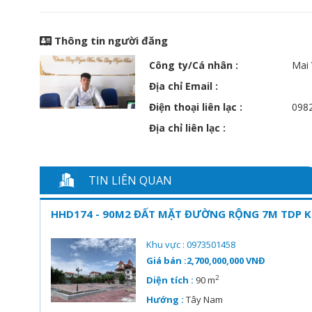
Thông tin người đăng
Công ty/Cá nhân :
Mai
Địa chỉ Email :
Điện thoại liên lạc :
098
Địa chỉ liên lạc :
TIN LIÊN QUAN
HHD174 - 90M2 ĐẤT MẶT ĐƯỜNG RỘNG 7M TDP KH
Khu vực : 0973501458
Giá bán :2,700,000,000 VNĐ
2
Diện tích :
90 m
Hướng :
Tây Nam