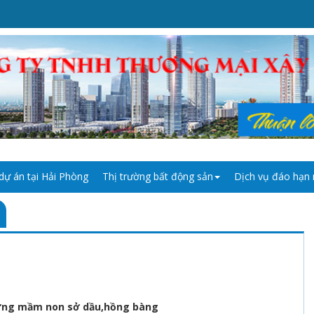
dự án tại Hải Phòng
Thị trường bất động sản
Dịch vụ đáo hạn
ường mầm non sở dầu,hồng bàng