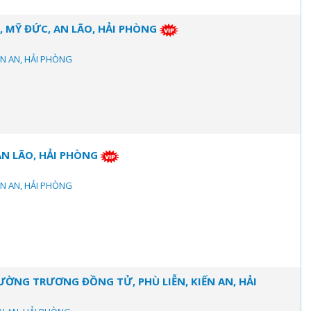
 MỸ ĐỨC, AN LÃO, HẢI PHÒNG
IẾN AN, HẢI PHÒNG
AN LÃO, HẢI PHÒNG
IẾN AN, HẢI PHÒNG
ƯỜNG TRƯƠNG ĐỒNG TỬ, PHÙ LIỄN, KIẾN AN, HẢI