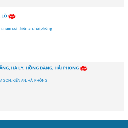
 LÒ
m, nam sơn, kiến an, hải phòng
ẮNG, HẠ LÝ, HỒNG BÀNG, HẢI PHONG
M SƠN, KIẾN AN, HẢI PHÒNG