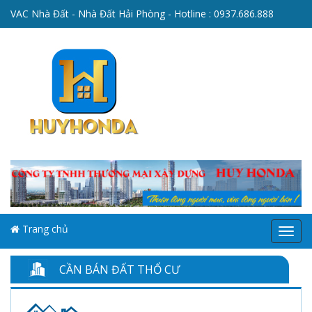
VAC Nhà Đất - Nhà Đất Hải Phòng - Hotline :
0937.686.888
Trang chủ
Menu
CẦN BÁN ĐẤT THỔ CƯ