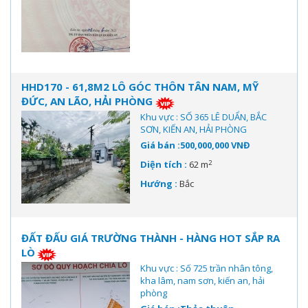
HHD170 - 61,8M2 LÔ GÓC THÔN TÂN NAM, MỸ
ĐỨC, AN LÃO, HẢI PHÒNG
Khu vực : SỐ 365 LÊ DUẨN, BẮC
SƠN, KIẾN AN, HẢI PHÒNG
Giá bán :500,000,000 VNĐ
2
Diện tích :
62 m
Hướng :
Bắc
ĐẤT ĐẤU GIÁ TRƯỜNG THÀNH - HÀNG HOT SẮP RA
LÒ
Khu vực : Số 725 trần nhân tông,
kha lâm, nam sơn, kiến an, hải
phòng