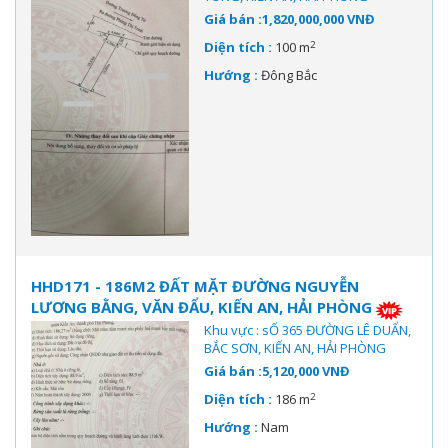
Giá bán :1,820,000,000 VNĐ
2
Diện tích :
100 m
Hướng :
Đông Bắc
HHD171 - 186M2 ĐẤT MẶT ĐƯỜNG NGUYỄN
LƯƠNG BẰNG, VĂN ĐẨU, KIẾN AN, HẢI PHÒNG
Khu vực : sỐ 365 ĐƯỜNG LÊ DUẨN,
BẮC SƠN, KIẾN AN, HẢI PHÒNG
Giá bán :5,120,000 VNĐ
2
Diện tích :
186 m
Hướng :
Nam