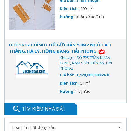
Giá bán :Thỏa thuận
2
Diện tích :
100 m
Hướng :
không Xác Định
HHD163 - CHÍNH CHỦ GỬI BÁN 51M2 NGÕ CAO
THẮNG, HẠ LÝ, HỒNG BÀNG, HẢI PHONG
Khu vực : SỐ 725 TRẦN NHÂN
TÔNG, NAM SƠN, KIẾN AN, HẢI
PHÒNG
Giá bán :1,920,000,000 VNĐ
2
Diện tích :
51 m
Hướng :
Tây Bắc
TÌM KIẾM NHÀ ĐẤT