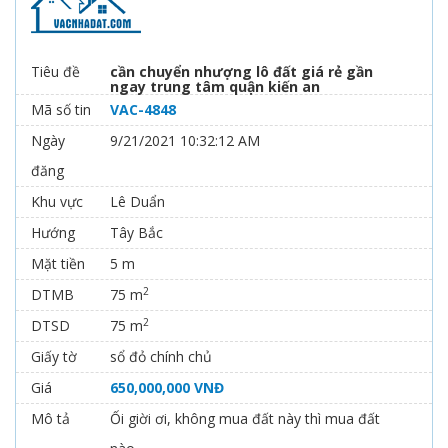
Tiêu đề
cần chuyển nhượng lô đất giá rẻ gần
ngay trung tâm quận kiến an
Mã số tin
VAC-4848
Ngày
9/21/2021 10:32:12 AM
đăng
Khu vực
Lê Duẩn
Hướng
Tây Bắc
Mặt tiền
5 m
2
DTMB
75 m
2
DTSD
75 m
Giấy tờ
sổ đỏ chính chủ
Giá
650,000,000 VNĐ
Mô tả
Ối giời ơi, không mua đất này thì mua đất