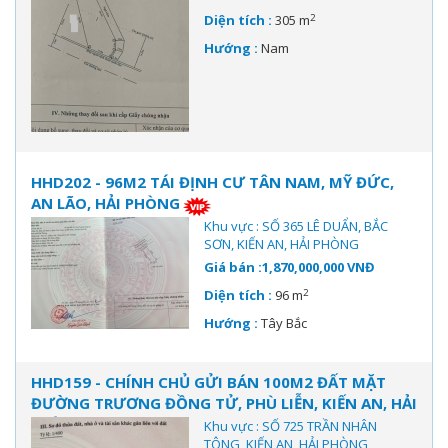
2
Diện tích :
305 m
Hướng :
Nam
HHD202 - 96M2 TÁI ĐỊNH CƯ TÂN NAM, MỸ ĐỨC,
AN LÃO, HẢI PHÒNG
Khu vực : SỐ 365 LÊ DUẨN, BẮC
SƠN, KIẾN AN, HẢI PHÒNG
Giá bán :1,870,000,000 VNĐ
2
Diện tích :
96 m
Hướng :
Tây Bắc
HHD159 - CHÍNH CHỦ GỬI BÁN 100M2 ĐẤT MẶT
ĐƯỜNG TRƯƠNG ĐỒNG TỬ, PHÙ LIỄN, KIẾN AN, HẢI
PHÒNG
Khu vực : SỐ 725 TRẦN NHÂN
TÔNG, KIẾN AN, HẢI PHÒNG