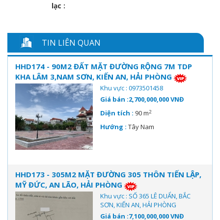
lạc :
TIN LIÊN QUAN
HHD174 - 90M2 ĐẤT MẶT ĐƯỜNG RỘNG 7M TDP
KHA LÂM 3,NAM SƠN, KIẾN AN, HẢI PHÒNG
Khu vực : 0973501458
Giá bán :2,700,000,000 VNĐ
2
Diện tích :
90 m
Hướng :
Tây Nam
HHD173 - 305M2 MẶT ĐƯỜNG 305 THÔN TIẾN LẬP,
MỸ ĐỨC, AN LÃO, HẢI PHÒNG
Khu vực : SỐ 365 LÊ DUẨN, BẮC
SƠN, KIẾN AN, HẢI PHÒNG
Giá bán :7,100,000,000 VNĐ