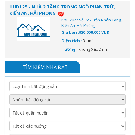
HHD125 - NHÀ 2 TẦNG TRONG NGÕ PHAN TRỨ,
KIẾN AN, HẢI PHÒNG
Khu vực : Số 725 Trần Nhân Tông,
Kiến An, Hải Phòng
Giá bán :930,000,000 VNĐ
2
Diện tích :
31 m
Hướng :
không Xác Định
TÌM KIẾM NHÀ ĐẤT