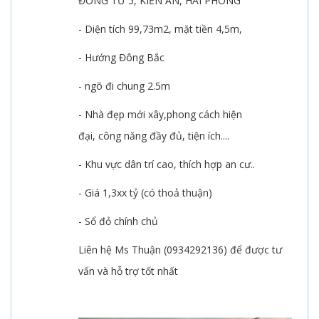
ĐỒNG TỬ 5, KIẾN AN, HẢI PHÒNG
- Diện tích 99,73m2, mặt tiền 4,5m,
- Hướng Đông Bắc
- ngõ đi chung 2.5m
- Nhà đẹp mới xây,phong cách hiện
đại, công năng đầy đủ, tiện ích....
- Khu vực dân trí cao, thích hợp an cư..
- Giá 1,3xx tỷ (có thoả thuận)
- Sổ đỏ chính chủ
Liên hệ Ms Thuận (0934292136) để được tư
vấn và hỗ trợ tốt nhất