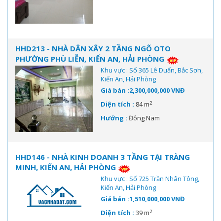
HHD213 - NHÀ DÂN XÂY 2 TẦNG NGÕ OTO
PHƯỜNG PHÙ LIỄN, KIẾN AN, HẢI PHÒNG
Khu vực : Số 365 Lê Duẩn, Bắc Sơn,
Kiến An, Hải Phòng
Giá bán :2,300,000,000 VNĐ
2
Diện tích :
84 m
Hướng :
Đông Nam
HHD146 - NHÀ KINH DOANH 3 TẦNG TẠI TRÀNG
MINH, KIẾN AN, HẢI PHÒNG
Khu vực : Số 725 Trần Nhân Tông,
Kiến An, Hải Phòng
Giá bán :1,510,000,000 VNĐ
2
Diện tích :
39 m