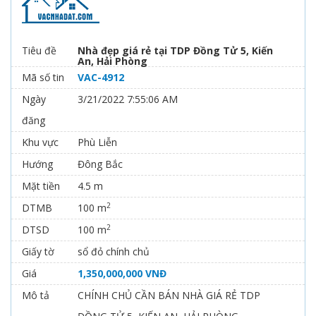
Tiêu đề
Nhà đẹp giá rẻ tại TDP Đồng Tử 5, Kiến
An, Hải Phòng
Mã số tin
VAC-4912
Ngày
3/21/2022 7:55:06 AM
đăng
Khu vực
Phù Liễn
Hướng
Đông Bắc
Mặt tiền
4.5 m
2
DTMB
100 m
2
DTSD
100 m
Giấy tờ
sổ đỏ chính chủ
Giá
1,350,000,000 VNĐ
Mô tả
CHÍNH CHỦ CẦN BÁN NHÀ GIÁ RẺ TDP