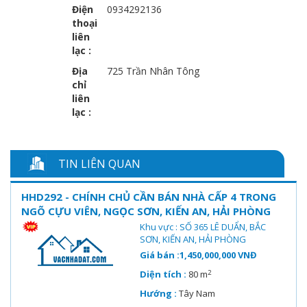
Điện
0934292136
thoại
liên
lạc :
Địa
725 Trần Nhân Tông
chỉ
liên
lạc :
TIN LIÊN QUAN
HHD292 - CHÍNH CHỦ CẦN BÁN NHÀ CẤP 4 TRONG
NGÕ CỰU VIÊN, NGỌC SƠN, KIẾN AN, HẢI PHÒNG
Khu vực : SỐ 365 LÊ DUẨN, BẮC
SƠN, KIẾN AN, HẢI PHÒNG
Giá bán :1,450,000,000 VNĐ
2
Diện tích :
80 m
Hướng :
Tây Nam