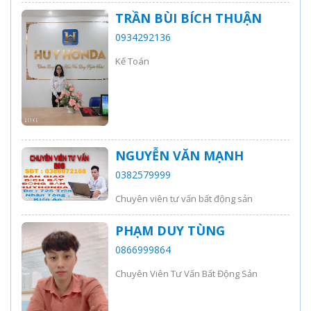
TRẦN BÙI BÍCH THUẬN
0934292136
Kế Toán
NGUYỄN VĂN MẠNH
0382579999
Chuyên viên tư vấn bất động sản
PHẠM DUY TÙNG
0866999864
Chuyên Viên Tư Vấn Bất Động Sản