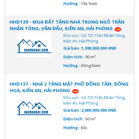
Hướng :
Tây Nam
HHD139 - MUA ĐẤT TẶNG NHÀ TRONG NGÕ TRẦN
NHÂN TÔNG, VĂN ĐẨU, KIẾN AN, HẢI PHÒNG
Khu vực : Số 725 Trần Nhân Tông,
Kiến An, Hải Phòng
Giá bán :1,390,000,000 VNĐ
2
Diện tích :
90 m
Hướng :
Đông Nam
HHD137 - NHÀ 2 TẦNG MẶT PHỐ ĐỒNG TÂM, ĐỒNG
HOÀ, KIẾN AN, HẢI PHÒNG
Khu vực : Số 725 Trần Nhân Tông,
Kiến An, Hải Phòng
Giá bán :2,600,000,000 VNĐ
2
Diện tích :
60 m
Hướng :
Bắc