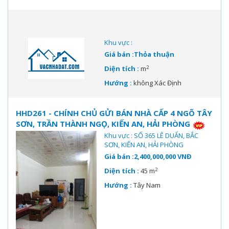
Khu vực :
Giá bán :Thỏa thuận
2
Diện tích :
m
Hướng :
không Xác Định
HHD261 - CHÍNH CHỦ GỬI BÁN NHÀ CẤP 4 NGÕ TÂY
SƠN, TRẦN THÀNH NGỌ, KIẾN AN, HẢI PHÒNG
Khu vực : SỐ 365 LÊ DUẨN, BẮC
SƠN, KIẾN AN, HẢI PHÒNG
Giá bán :2,400,000,000 VNĐ
2
Diện tích :
45 m
Hướng :
Tây Nam