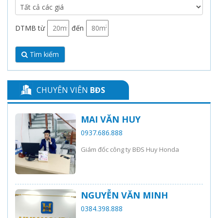
DTMB từ
đến
Tìm kiếm
CHUYÊN VIÊN
BĐS
MAI VĂN HUY
0937.686.888
Giám đốc công ty BĐS Huy Honda
NGUYỄN VĂN MINH
0384.398.888