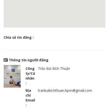
Chia sẻ tin đăng :
Thông tin người đăng
Công
Trần Bùi Bích Thuận
ty/Cá
nhân
:
Địa
tranbuibichthuan.hpvn@gmail.com
chỉ
Email
: