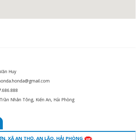
 Văn Huy
honda.honda@gmail.com
7.686.888
Trần Nhân Tông, Kiến An, Hải Phòng
N, XÃ AN THỌ, AN LÃO, HẢI PHÒNG