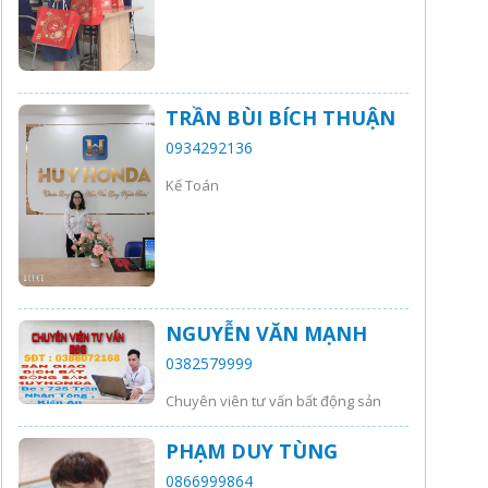
TRẦN BÙI BÍCH THUẬN
0934292136
Kế Toán
NGUYỄN VĂN MẠNH
0382579999
Chuyên viên tư vấn bất động sản
PHẠM DUY TÙNG
0866999864