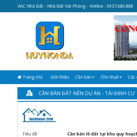
VAC Nhà Đất - Nhà Đất Hải Phòng - Hotline :
0937.686.888
Trang chủ
Giới thiệu
Cần bán
Cho thuê
Các 
CẦN BÁN ĐẤT NỀN DỰ ÁN - TÁI ĐỊNH CƯ
Tiêu đề
Cần bán lô đất tại khu quy hoạc