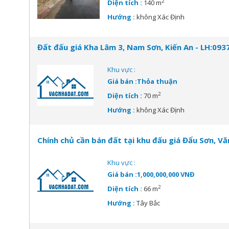
2
Diện tích :
140 m
Hướng :
không Xác Định
Đất đấu giá Kha Lâm 3, Nam Sơn, Kiến An - LH:09
Khu vực :
Giá bán :Thỏa thuận
2
Diện tích :
70 m
Hướng :
không Xác Định
Chính chủ cần bán đất tại khu đấu giá Đẩu Sơn, Vă
Khu vực :
Giá bán :1,000,000,000 VNĐ
2
Diện tích :
66 m
Hướng :
Tây Bắc