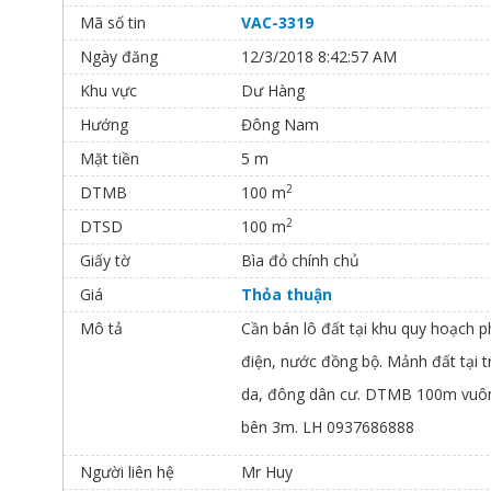
Mã số tin
VAC-3319
Ngày đăng
12/3/2018 8:42:57 AM
Khu vực
Dư Hàng
Hướng
Đông Nam
Mặt tiền
5 m
2
DTMB
100 m
2
DTSD
100 m
Giấy tờ
Bìa đỏ chính chủ
Giá
Thỏa thuận
Mô tả
Cần bán lô đất tại khu quy hoạch ph
điện, nước đồng bộ. Mảnh đất tại t
da, đông dân cư. DTMB 100m vuông
bên 3m. LH 0937686888
Người liên hệ
Mr Huy