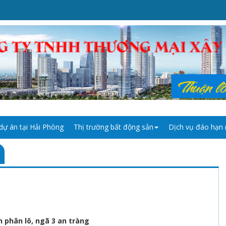
dự án tại Hải Phòng
Thị trường bất động sản
Dịch vụ đáo hạn
h phân lô, ngã 3 an tràng